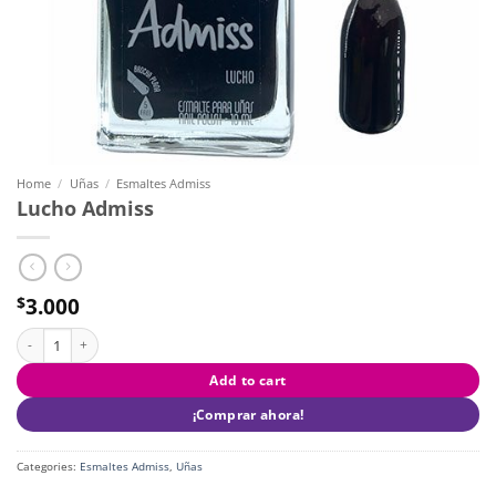
Home
/
Uñas
/
Esmaltes Admiss
Lucho Admiss
3.000
$
Lucho Admiss quantity
Add to cart
¡Comprar ahora!
Categories:
Esmaltes Admiss
,
Uñas