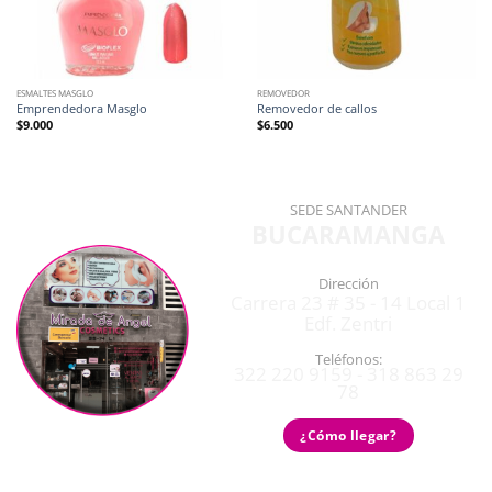
ESMALTES MASGLO
REMOVEDOR
Emprendedora Masglo
Removedor de callos
$
9.000
$
6.500
SEDE SANTANDER
BUCARAMANGA
Dirección
Carrera 23 # 35 - 14 Local 1
Edf. Zentri
Teléfonos:
322 220 9159 - 318 863 29
78
¿Cómo llegar?