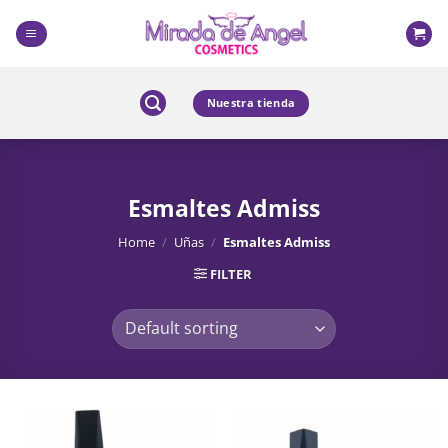
Skip
to
content
Nuestra tienda
Esmaltes Admiss
Home
/
Uñas
/
Esmaltes Admiss
FILTER