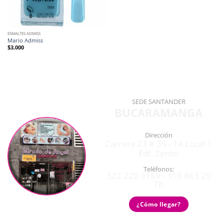
ESMALTES ADMISS
Mario Admiss
$
3.000
SEDE SANTANDER
BUCARAMANGA
Dirección
Carrera 23 # 35 - 14 Local 1
Edf. Zentri
Teléfonos:
322 220 9159 - 318 863 29
78
¿Cómo llegar?