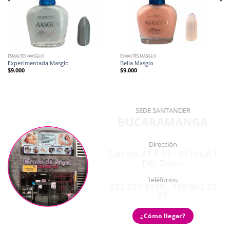
ESMALTES MASGLO
ESMALTES MASGLO
Experimentada Masglo
Bella Masglo
$
9.000
$
9.000
SEDE SANTANDER
BUCARAMANGA
Dirección
Carrera 23 # 35 - 14 Local 1
Edf. Zentri
Teléfonos:
322 220 9159 - 318 863 29
78
¿Cómo llegar?