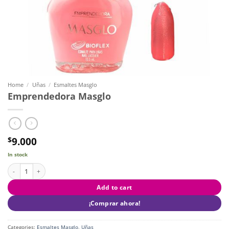
Home
/
Uñas
/
Esmaltes Masglo
Emprendedora Masglo
9.000
$
In stock
Emprendedora Masglo quantity
Add to cart
¡Comprar ahora!
Categories:
Esmaltes Masglo
,
Uñas