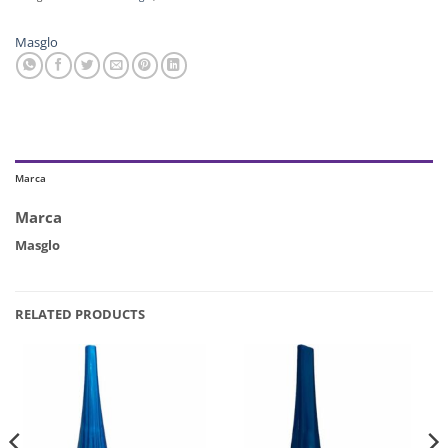
Masglo
Marca
Marca
Masglo
RELATED PRODUCTS