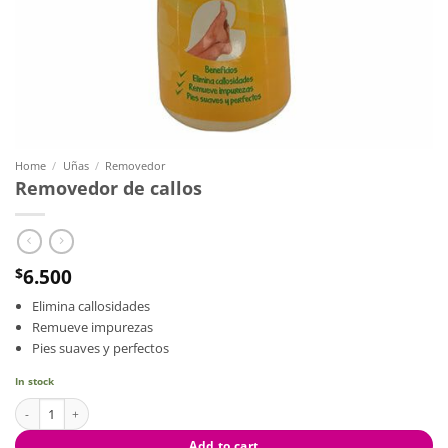
Home
/
Uñas
/
Removedor
Removedor de callos
6.500
$
Elimina callosidades
Remueve impurezas
Pies suaves y perfectos
In stock
Removedor de callos quantity
Add to cart