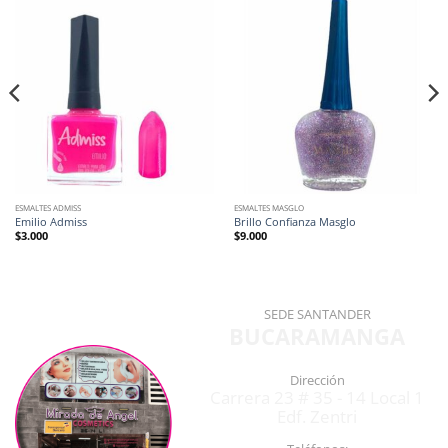
ESMALTES ADMISS
ESMALTES MASGLO
Emilio Admiss
Brillo Confianza Masglo
$
3.000
$
9.000
SEDE SANTANDER
BUCARAMANGA
Dirección
Carrera 23 # 35 - 14 Local 1
Edf. Zentri