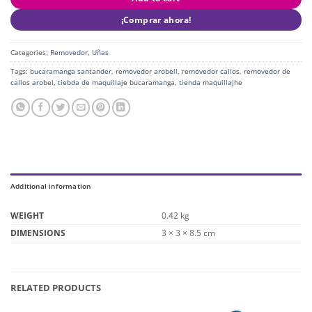
¡Comprar ahora!
Categories:
Removedor
,
Uñas
Tags:
bucaramanga santander
,
removedor arobell
,
removedor callos
,
removedor de
callos arobel
,
tiebda de maquillaje bucaramanga
,
tienda maquillajhe
Additional information
WEIGHT
0.42 kg
DIMENSIONS
3 × 3 × 8.5 cm
RELATED PRODUCTS