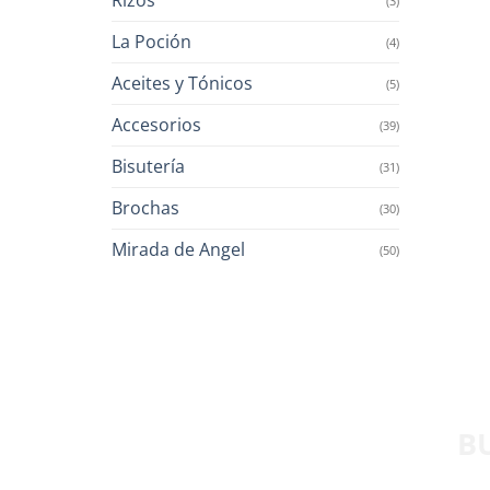
(3)
La Poción
(4)
Aceites y Tónicos
(5)
Accesorios
(39)
Bisutería
(31)
Brochas
(30)
Mirada de Angel
(50)
B