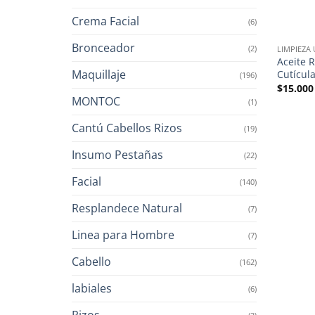
Crema Facial
(6)
Bronceador
(2)
LIMPIEZA
Aceite 
Maquillaje
Cutícul
(196)
$
15.000
MONTOC
(1)
Cantú Cabellos Rizos
(19)
Insumo Pestañas
(22)
Facial
(140)
Resplandece Natural
(7)
Linea para Hombre
(7)
Cabello
(162)
labiales
(6)
Rizos