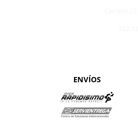
Carrera 23 
322 22
ENVÍOS