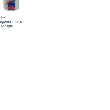
 UÑAS
Regenerador de
a Masglo