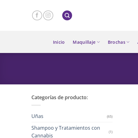
Skip
to
content
Inicio
Maquillaje
Brochas
Categorías de producto:
Uñas
(65)
Shampoo y Tratamientos con
(1)
Cannabis