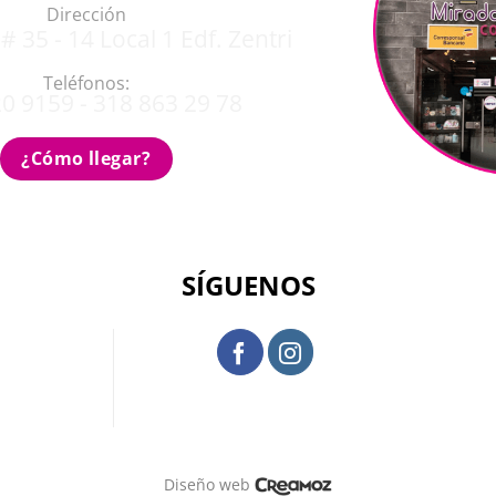
Dirección
# 35 - 14 Local 1 Edf. Zentri
Teléfonos:
0 9159 - 318 863 29 78
¿Cómo llegar?
SÍGUENOS
Diseño web