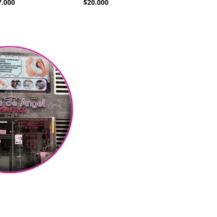
7.000
$
20.000
$
4.000