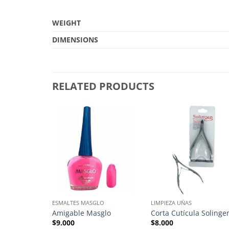
WEIGHT
DIMENSIONS
RELATED PRODUCTS
 STOCK
A EL CABELLO
ESMALTES MASGLO
LIMPIEZA UÑAS
Peinados
Amigable Masglo
Corta Cutícula Solinge
$
9.000
$
8.000