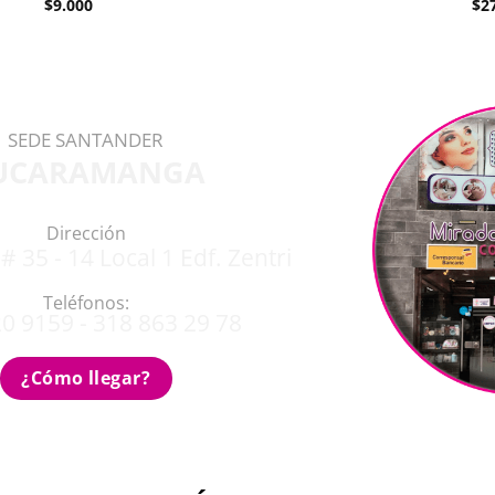
$
9.000
$
2
SEDE SANTANDER
UCARAMANGA
Dirección
# 35 - 14 Local 1 Edf. Zentri
Teléfonos:
0 9159 - 318 863 29 78
¿Cómo llegar?