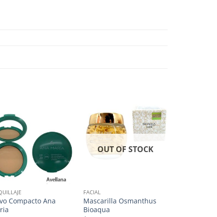
OUT OF STOCK
UILLAJE
FACIAL
FACIAL
lvo Compacto Ana
Mascarilla Osmanthus
Mascarilla p
ria
Bioaqua
Bioaqua