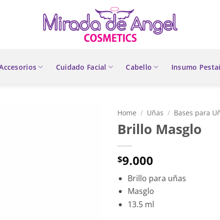
Accesorios
Cuidado Facial
Cabello
Insumo Pesta
Home
/
Uñas
/
Bases para U
Brillo Masglo
9.000
$
Brillo para uñas
Masglo
13.5 ml