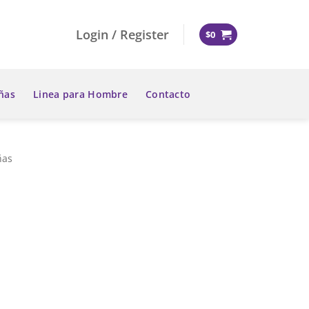
Login / Register
$
0
ñas
Linea para Hombre
Contacto
ñas