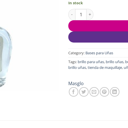
In stock
Brillo Masglo quantity
Category:
Bases para Uñas
Tags:
brillo para uñas
,
brillo uñas
,
b
brillo uñas
,
tienda de maquillaje
,
uñ
Masglo