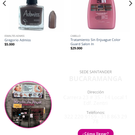
ESMALTES ADMISS
CABELLO
Tratamiento Sin Enjuague Color
Gregorio Admiss
Guard Salon In
$
5.000
$
29.000
SEDE SANTANDER
BUCARAMANGA
Dirección
Carrera 23 # 35 - 14 Local 1
Edf. Zentri
Teléfonos:
322 220 9159 - 318 863 29
78
¿Cómo llegar?