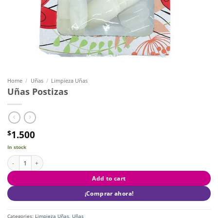
Home
/
Uñas
/
Limpieza Uñas
Uñas Postizas
1.500
$
In stock
Uñas Postizas quantity
Add to cart
¡Comprar ahora!
Categories:
Limpieza Uñas
,
Uñas