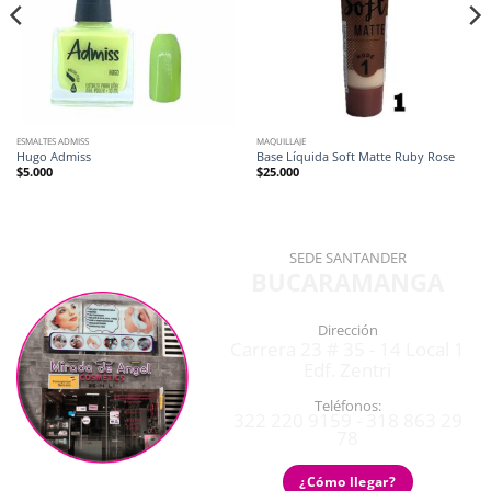
ESMALTES ADMISS
MAQUILLAJE
Hugo Admiss
Base Líquida Soft Matte Ruby Rose
$
5.000
$
25.000
SEDE SANTANDER
BUCARAMANGA
Dirección
Carrera 23 # 35 - 14 Local 1
Edf. Zentri
Teléfonos:
322 220 9159 - 318 863 29
78
¿Cómo llegar?