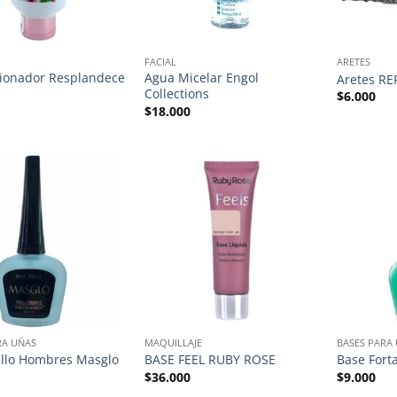
FACIAL
ARETES
ionador Resplandece
Agua Micelar Engol
Aretes RE
Collections
$
6.000
$
18.000
RA UÑAS
MAQUILLAJE
BASES PARA
illo Hombres Masglo
BASE FEEL RUBY ROSE
Base Fort
$
36.000
$
9.000