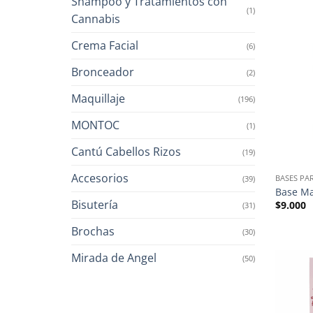
Shampoo y Tratamientos con
(1)
Cannabis
Crema Facial
(6)
Bronceador
(2)
Maquillaje
(196)
MONTOC
(1)
Cantú Cabellos Rizos
(19)
Accesorios
BASES PA
(39)
Base M
Bisutería
$
9.000
(31)
Brochas
(30)
Mirada de Angel
(50)