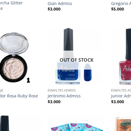
rcha Glitter
Gian Admiss
Gregorio 
sa
$
3.000
$
5.000
OUT OF STOCK
JE
ESMALTES ADMISS
ESMALTES A
dor Rosa Ruby Rose
Jerónimo Admiss
Junior Ad
$
3.000
$
3.000