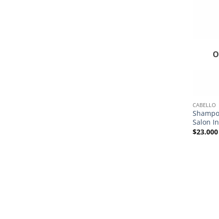
O
CABELLO
Shampo
Salon I
$
23.000