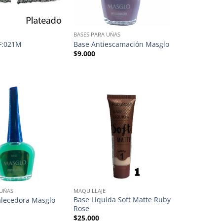
BASES PARA UÑAS
F:021M
Base Antiescamación Masglo
$
9.000
 UÑAS
MAQUILLAJE
Base Líquida Soft Matte Ruby
alecedora Masglo
Rose
$
25.000