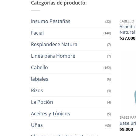
Categorías de producto:
Insumo Pestañas
CABELLO
(22)
Acondic
Natural
Facial
(140)
$
37.000
Resplandece Natural
(7)
Linea para Hombre
(7)
Cabello
(162)
labiales
(6)
Rizos
(3)
La Poción
(4)
Aceites y Tónicos
(5)
BASES PA
Base Br
Uñas
(65)
$
9.000