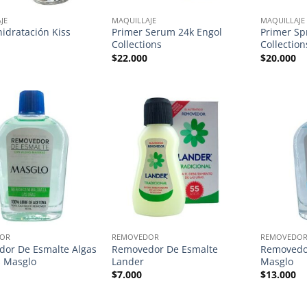
JE
MAQUILLAJE
MAQUILLAJE
hidratación Kiss
Primer Serum 24k Engol
Primer Sp
Collections
Collection
$
22.000
$
20.000
OR
REMOVEDOR
REMOVEDO
or De Esmalte Algas
Removedor De Esmalte
Removedo
 Masglo
Lander
Masglo
$
7.000
$
13.000