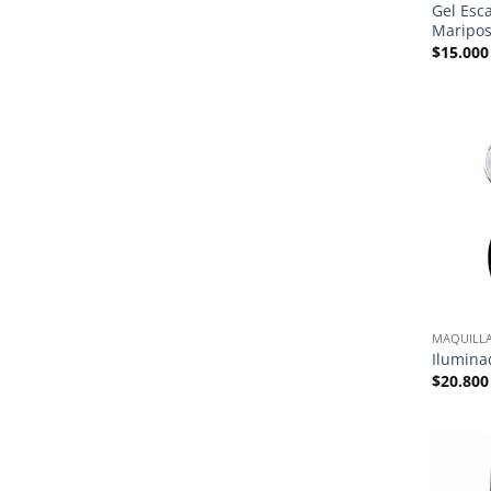
Gel Esca
Maripo
$
15.000
MAQUILLA
Ilumina
$
20.800