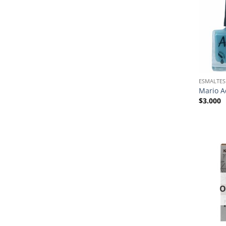
ESMALTES
Mario A
$
3.000
O