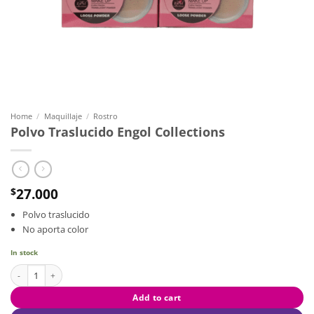
Home
/
Maquillaje
/
Rostro
Polvo Traslucido Engol Collections
27.000
$
Polvo traslucido
No aporta color
In stock
Polvo Traslucido Engol Collections quantity
Add to cart