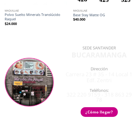
MAQUILLAJE
MAQUILLAJE
Polvo Suelto Minerals Translúcido
Base Stay Matte OG
Raquel
$
40.000
$
24.000
SEDE SANTANDER
BUCARAMANGA
Dirección
Carrera 23 # 35 - 14 Local 1
Edf. Zentri
Teléfonos:
322 220 9159 - 318 863 29
78
¿Cómo llegar?