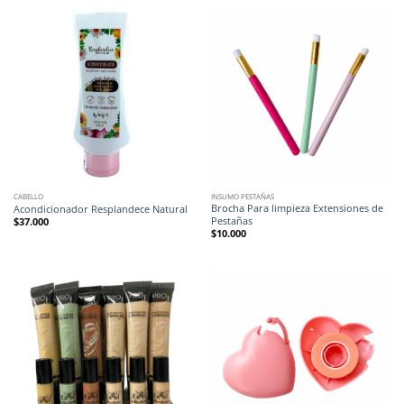
CABELLO
INSUMO PESTAÑAS
Brocha Para limpieza Extensiones de
Acondicionador Resplandece Natural
Pestañas
$
37.000
$
10.000