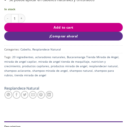
In stock
Shampoo Destellos Rubio quantity
Add to cart
¡Comprar ahora!
Categories:
Cabello
,
Resplandece Natural
Tags:
20 ingredientes
,
aclaradores naturales
,
Bucaramanga Tienda Mirada de Angel
,
mirada de angel capilar
,
mirada de angel tienda de maquillaje
,
nutricion y
crecimiento
,
productos capilares
,
productos mirada de angel
,
resplandecer natural
,
shampoo aclarante
,
shampoo mirada de angel
,
shampoo natural
,
shampoo para
rubios
,
tienda mirada de angel
Resplandece Natural
Description