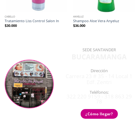
CABELLO
ANYELUZ
Tratamiento Liss Control Salon In
Shampoo Aloe Vera Anyeluz
$
30.000
$
36.000
SEDE SANTANDER
BUCARAMANGA
Dirección
Carrera 23 # 35 - 14 Local 1
Edf. Zentri
Teléfonos:
322 220 9159 - 318 863 29
78
¿Cómo llegar?