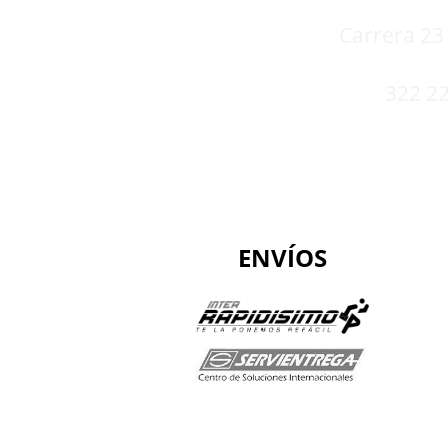
Carrera 23 
322 22
ENVÍOS