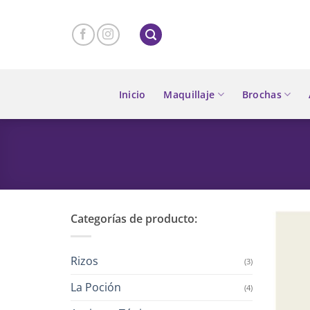
Skip
to
content
Inicio
Maquillaje
Brochas
Categorías de producto:
Rizos
(3)
La Poción
(4)