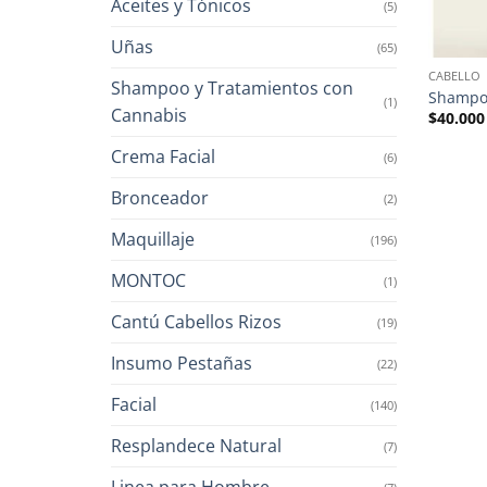
Aceites y Tónicos
(5)
Uñas
(65)
CABELLO
Shampoo y Tratamientos con
Shampoo
(1)
Cannabis
$
40.000
Crema Facial
(6)
Bronceador
(2)
Maquillaje
(196)
MONTOC
(1)
Cantú Cabellos Rizos
(19)
Insumo Pestañas
(22)
Facial
(140)
Resplandece Natural
(7)
Linea para Hombre