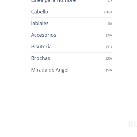
(7)
Cabello
(162)
labiales
(6)
Accesorios
(39)
Bisutería
(31)
Brochas
(30)
Mirada de Angel
(50)
B