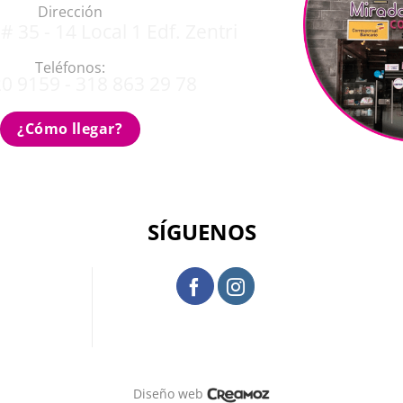
Dirección
# 35 - 14 Local 1 Edf. Zentri
Teléfonos:
0 9159 - 318 863 29 78
¿Cómo llegar?
SÍGUENOS
Diseño web