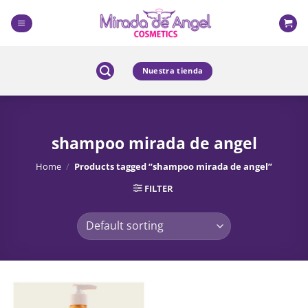
Skip
to
content
Nuestra tienda
shampoo mirada de angel
Home
/
Products tagged “shampoo mirada de angel”
FILTER