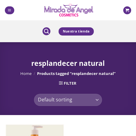
Skip
to
content
Nuestra tienda
resplandecer natural
Home
/
Products tagged “resplandecer natural”
FILTER