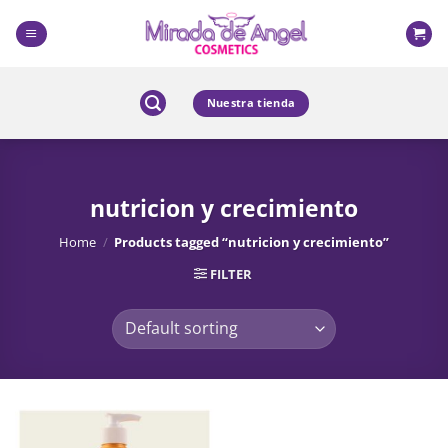
Skip
to
content
Nuestra tienda
nutricion y crecimiento
Home
/
Products tagged “nutricion y crecimiento”
FILTER