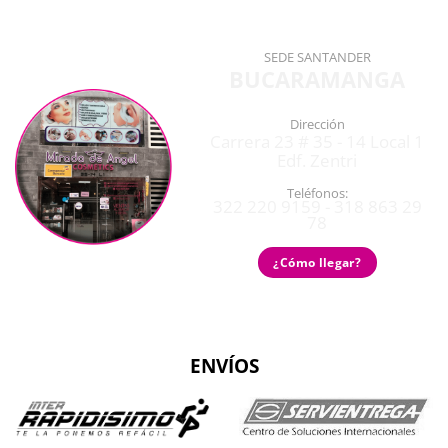
SEDE SANTANDER
BUCARAMANGA
Dirección
Carrera 23 # 35 - 14 Local 1
Edf. Zentri
Teléfonos:
322 220 9159 - 318 863 29
78
¿Cómo llegar?
ENVÍOS