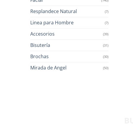
(140)
Resplandece Natural
(7)
Linea para Hombre
(7)
Accesorios
(39)
Bisutería
(31)
Brochas
(30)
Mirada de Angel
(50)
B