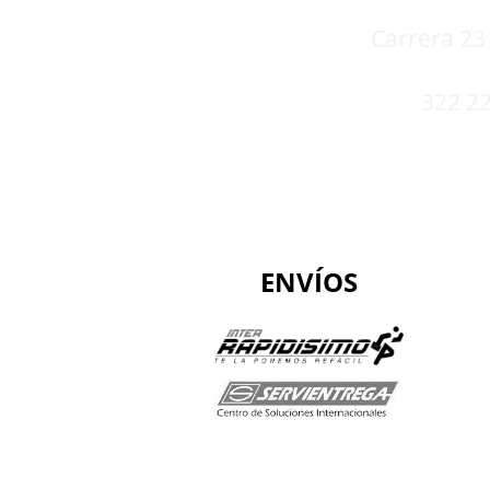
Carrera 23 
322 22
ENVÍOS