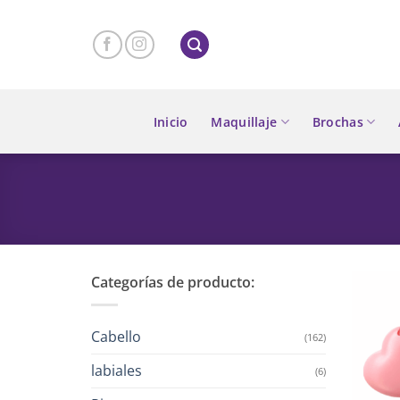
Skip
to
content
Inicio
Maquillaje
Brochas
Categorías de producto:
Cabello
(162)
labiales
(6)