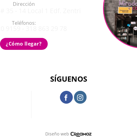
Dirección
# 35 - 14 Local 1 Edf. Zentri
Teléfonos:
0 9159 - 318 863 29 78
¿Cómo llegar?
SÍGUENOS
Diseño web