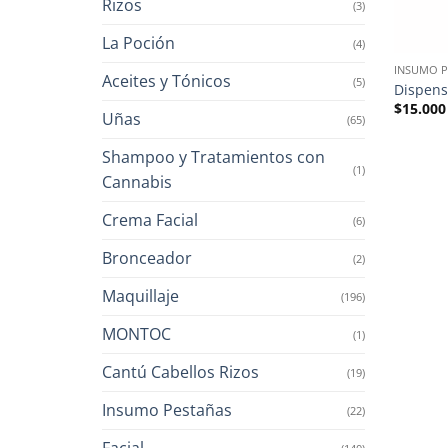
Rizos
(3)
La Poción
(4)
INSUMO P
Aceites y Tónicos
(5)
Dispens
$
15.000
Uñas
(65)
Shampoo y Tratamientos con
(1)
Cannabis
Crema Facial
(6)
Bronceador
(2)
Maquillaje
(196)
MONTOC
(1)
Cantú Cabellos Rizos
(19)
Insumo Pestañas
(22)
Facial