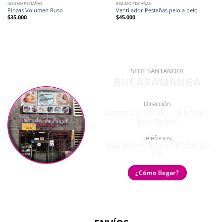
INSUMO PESTAÑAS
INSUMO PESTAÑAS
Pinzas Volumen Ruso
Ventilador Pestañas pelo a pelo
$
35.000
$
45.000
SEDE SANTANDER
BUCARAMANGA
Dirección
Carrera 23 # 35 - 14 Local 1
Edf. Zentri
Teléfonos:
322 220 9159 - 318 863 29
78
¿Cómo llegar?