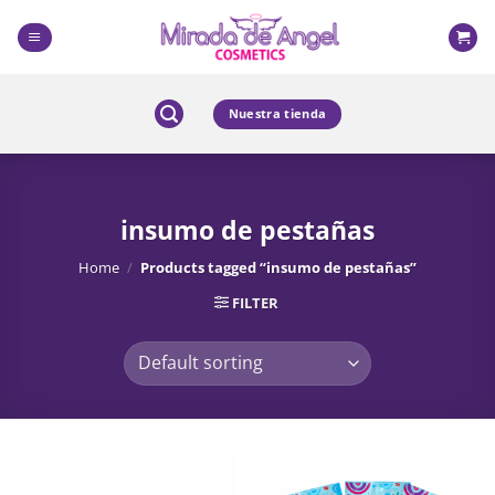
Skip
to
content
Nuestra tienda
insumo de pestañas
Home
/
Products tagged “insumo de pestañas”
FILTER