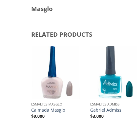
Masglo
RELATED PRODUCTS
LO
ESMALTES MASGLO
ESMALTES ADMISS
s Masglo
Calmada Masglo
Gabriel Admiss
$
9.000
$
3.000