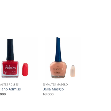
OUT O
ALTES ADMISS
ESMALTES MASGLO
ESMALTES ADM
ciano Admiss
Bella Masglo
Jerónimo A
.000
$
9.000
$
3.000