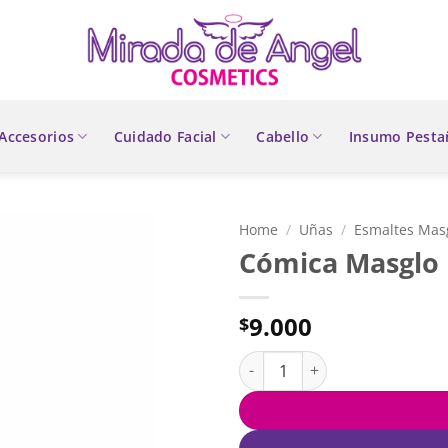
Accesorios
Cuidado Facial
Cabello
Insumo Pesta
Home
/
Uñas
/
Esmaltes Mas
Cómica Masglo
9.000
$
Cómica Masglo quantity