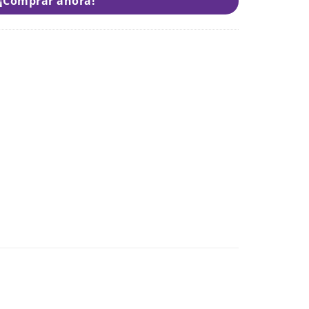
¡Comprar ahora!