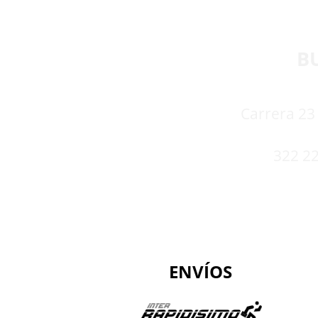
B
Carrera 23 
322 22
ENVÍOS