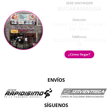
SEDE SANTANDER
BUCARAMANGA
Dirección
Carrera 23 # 35 - 14 Local 1
Edf. Zentri
Teléfonos:
322 220 9159 - 318 863 29
78
¿Cómo llegar?
ENVÍOS
SÍGUENOS