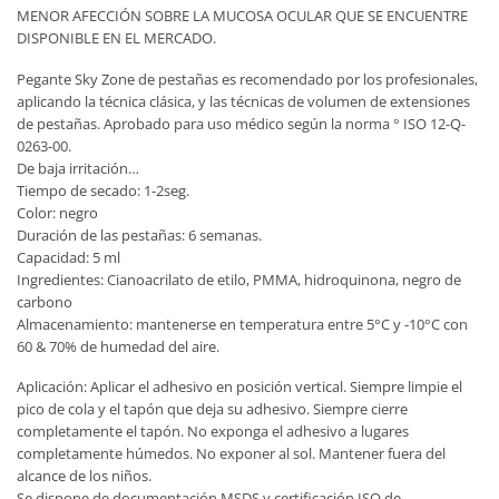
MENOR AFECCIÓN SOBRE LA MUCOSA OCULAR QUE SE ENCUENTRE
DISPONIBLE EN EL MERCADO.
Pegante Sky Zone de pestañas es recomendado por los profesionales,
aplicando la técnica clásica, y las técnicas de volumen de extensiones
de pestañas. Aprobado para uso médico según la norma ° ISO 12-Q-
0263-00.
De baja irritación…
Tiempo de secado: 1-2seg.
Color: negro
Duración de las pestañas: 6 semanas.
Capacidad: 5 ml
Ingredientes: Cianoacrilato de etilo, PMMA, hidroquinona, negro de
carbono
Almacenamiento: mantenerse en temperatura entre 5°C y -10°C con
60 & 70% de humedad del aire.
Aplicación: Aplicar el adhesivo en posición vertical. Siempre limpie el
pico de cola y el tapón que deja su adhesivo. Siempre cierre
completamente el tapón. No exponga el adhesivo a lugares
completamente húmedos. No exponer al sol. Mantener fuera del
alcance de los niños.
Se dispone de documentación MSDS y certificación ISO de