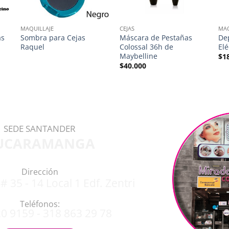
MAQUILLAJE
CEJAS
MAQ
as
Sombra para Cejas
Máscara de Pestañas
De
l
Raquel
Colossal 36h de
Elé
Maybelline
$
1
$
40.000
SEDE SANTANDER
UCARAMANGA
Dirección
# 35 - 14 Local 1 Edf. Zentri
Teléfonos:
0 9159 - 318 863 29 78