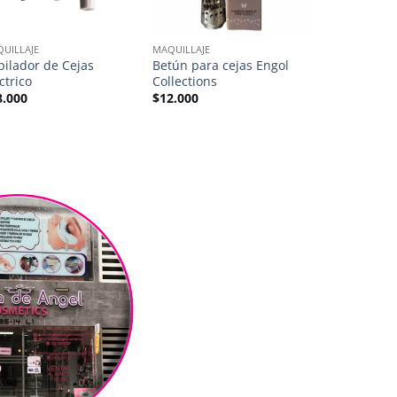
UILLAJE
MAQUILLAJE
MAQUILLAJE
pilador de Cejas
Betún para cejas Engol
Pomada para
ctrico
Collections
Brow by Ru
8.000
$
12.000
$
16.000