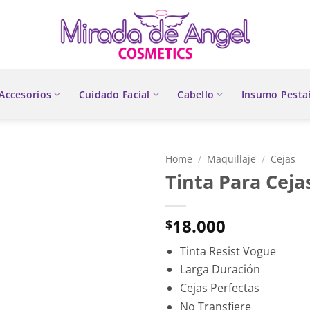
Accesorios
Cuidado Facial
Cabello
Insumo Pesta
Home
/
Maquillaje
/
Cejas
Tinta Para Ceja
18.000
$
Tinta Resist Vogue
Larga Duración
Cejas Perfectas
No Transfiere