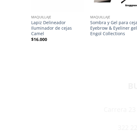
MAQUILLAJE
MAQUILLAJE
 Ojos y
Lapiz Delineador
Sombra y Gel para cej
Iluminador de cejas
Eyebrow & Eyeliner ge
Camel
Engol Collections
$
16.000
B
Carrera 23 
322 22