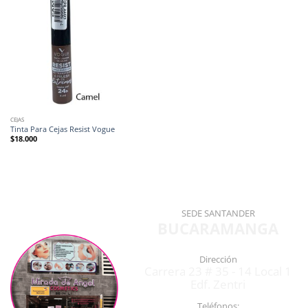
CEJAS
Tinta Para Cejas Resist Vogue
$
18.000
SEDE SANTANDER
BUCARAMANGA
Dirección
Carrera 23 # 35 - 14 Local 1
Edf. Zentri
Teléfonos: