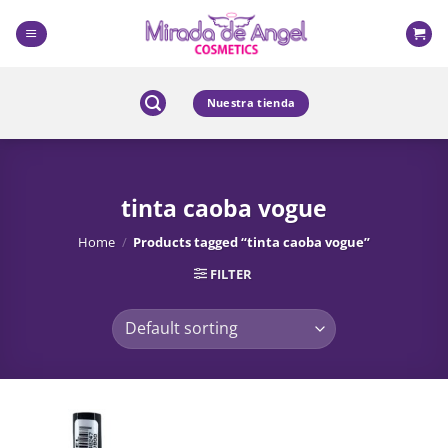
Skip
to
content
Nuestra tienda
tinta caoba vogue
Home
/
Products tagged “tinta caoba vogue”
FILTER