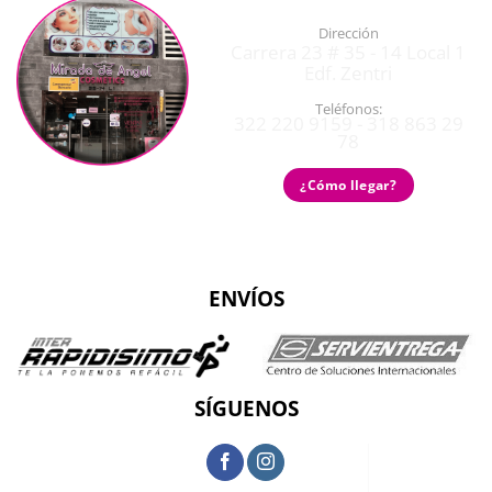
Dirección
Carrera 23 # 35 - 14 Local 1
Edf. Zentri
Teléfonos:
322 220 9159 - 318 863 29
78
¿Cómo llegar?
ENVÍOS
SÍGUENOS