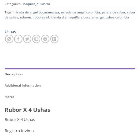
Categories:
Maquillaje
,
Rostro
Tags:
mirada de angel bucaramanga
,
mirada de angel colombia
,
paleta de rubor
,
rubor
de ushas
,
rubores
,
rubores x4
,
tienda d emaquillaje bucaramanga
,
ushas colombia
Ushas
Description
Additional information
Marca
Rubor X 4 Ushas
Rubor X 4 Ushas
Registro Invima