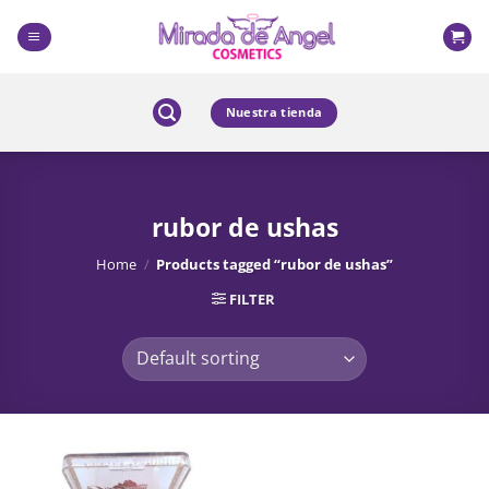
Skip
to
content
Nuestra tienda
rubor de ushas
Home
/
Products tagged “rubor de ushas”
FILTER