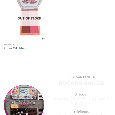
OUT OF STOCK
MAQUILLAJE
Rubor X 4 Ushas
SEDE SANTANDER
BUCARAMANGA
Dirección
Carrera 23 # 35 - 14 Local 1
Edf. Zentri
Teléfonos: