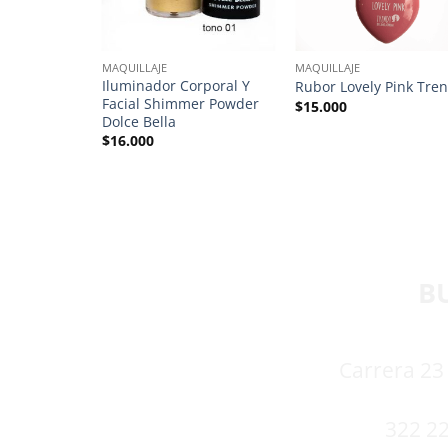
MAQUILLAJE
MAQUILLAJE
r & Correct
Iluminador Corporal Y
Rubor Lovely Pink Tre
ions
Facial Shimmer Powder
$
15.000
Dolce Bella
$
16.000
B
Carrera 23 
322 22