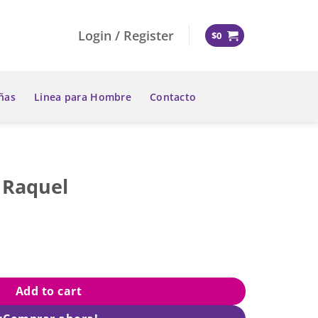
Login / Register
$
0
ñas
Linea para Hombre
Contacto
 Raquel
ty
Add to cart