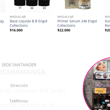
MAQUILLAJE
MAQUILLAJE
MAQ
Base Liquida B.B Engol
Primer Serum 24k Engol
Il
ndy
Collections
Collections
Ro
$
16.000
$
22.000
$
2
SEDE SANTANDER
UCARAMANGA
Dirección
# 35 - 14 Local 1 Edf. Zentri
Teléfonos:
0 9159 - 318 863 29 78