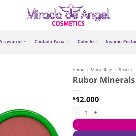
Accesorios
Cuidado Facial
Cabello
Insumo Pesta
Home
/
Maquillaje
/
Rostro
Rubor Minerals
12.000
$
Rubor Minerals Raquel quanti