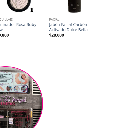
UILLAJE
FACIAL
MAQUILLAJE
uminador Rosa Ruby
Jabón Facial Carbón
Primer hidra
se
Activado Dolce Bella
Béauty
0.800
$
28.000
$
16.000