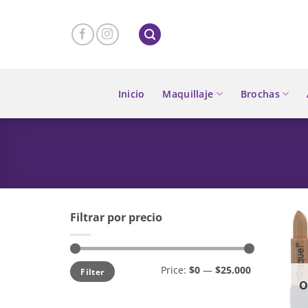
Skip
to
content
Inicio
Maquillaje
Brochas
Filtrar por precio
Min
Max
Price:
$0
—
$25.000
Filter
price
price
O