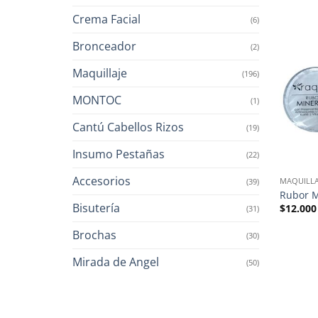
Crema Facial
(6)
Bronceador
(2)
Maquillaje
(196)
MONTOC
(1)
Cantú Cabellos Rizos
(19)
Insumo Pestañas
(22)
Accesorios
MAQUILLA
(39)
Rubor M
Bisutería
$
12.000
(31)
Brochas
(30)
Mirada de Angel
(50)