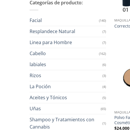
Categorías de producto:
Facial
MAQUILLA
(140)
Correct
Resplandece Natural
(7)
Linea para Hombre
(7)
Cabello
(162)
labiales
(6)
Rizos
(3)
La Poción
(4)
Aceites y Tónicos
(5)
Uñas
(65)
MAQUILLA
Polvo F
Shampoo y Tratamientos con
Cosméti
(1)
Cannabis
$
24.000