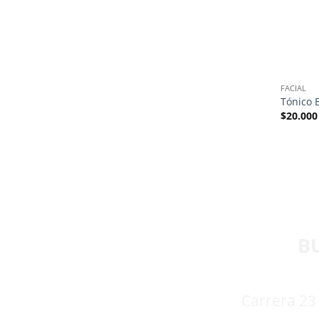
FACIAL
Tónico B
$
20.000
B
Carrera 23 