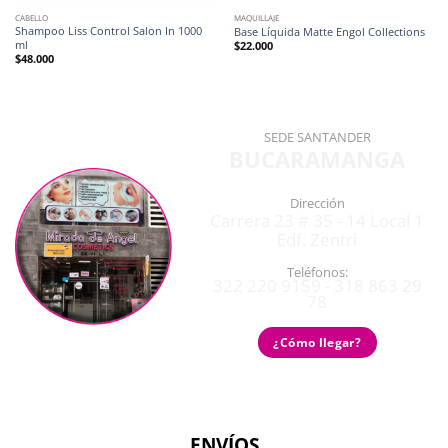
CABELLO
MAQUILLAJE
Shampoo Liss Control Salon In 1000
Base Líquida Matte Engol Collections
ml
$
22.000
$
48.000
SEDE SANTANDER
BUCARAMANGA
Dirección
Carrera 23 # 35 - 14 Local 1
Edf. Zentri
Teléfonos:
322 220 9159 - 318 863 29
78
¿Cómo llegar?
ENVÍOS