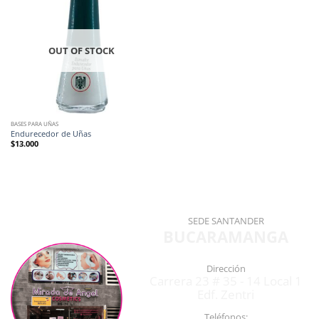
OUT OF STOCK
BASES PARA UÑAS
Endurecedor de Uñas
$
13.000
SEDE SANTANDER
BUCARAMANGA
Dirección
Carrera 23 # 35 - 14 Local 1
Edf. Zentri
Teléfonos: