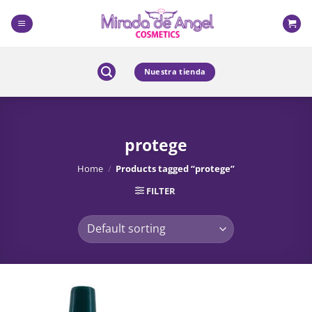
Skip
to
content
Nuestra tienda
protege
Home
/
Products tagged “protege”
FILTER