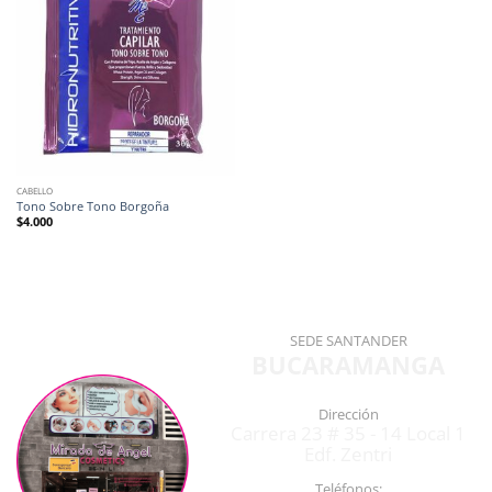
CABELLO
Tono Sobre Tono Borgoña
$
4.000
SEDE SANTANDER
BUCARAMANGA
Dirección
Carrera 23 # 35 - 14 Local 1
Edf. Zentri
Teléfonos: