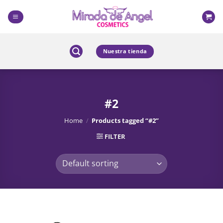
Skip
to
content
Nuestra tienda
#2
Home
/
Products tagged “#2”
FILTER