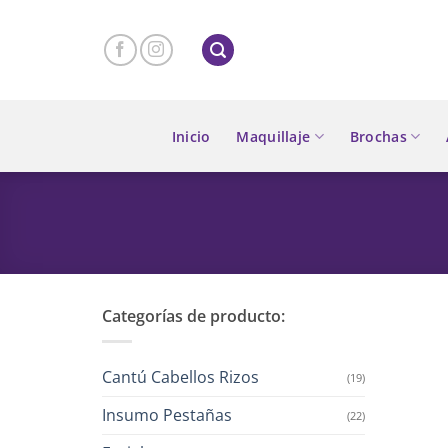
Skip
to
content
Inicio
Maquillaje
Brochas
Categorías de producto:
Cantú Cabellos Rizos
(19)
Insumo Pestañas
(22)