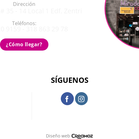
Dirección
# 35 - 14 Local 1 Edf. Zentri
Teléfonos:
0 9159 - 318 863 29 78
¿Cómo llegar?
SÍGUENOS
Diseño web