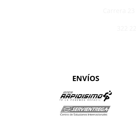
Carrera 23 
322 22
ENVÍOS