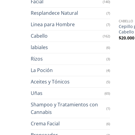
Facial
(140)
Resplandece Natural
(7)
CABELLO
Linea para Hombre
(7)
Cepillo
Cabello
Cabello
(162)
$
20.000
labiales
(6)
Rizos
(3)
La Poción
(4)
Aceites y Tónicos
(5)
Uñas
(65)
Shampoo y Tratamientos con
(1)
Cannabis
Crema Facial
(6)
Bronceador