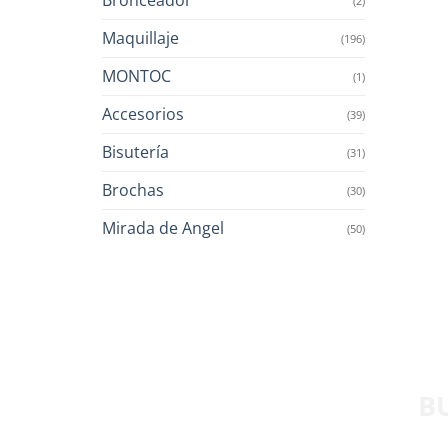
(2)
Maquillaje
(196)
MONTOC
(1)
Accesorios
(39)
Bisutería
(31)
Brochas
(30)
Mirada de Angel
(50)
B