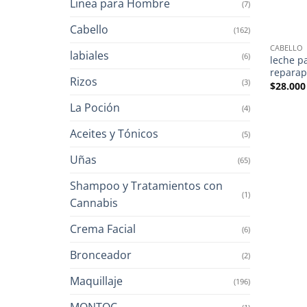
Linea para Hombre
(7)
Cabello
(162)
CABELLO
labiales
(6)
leche pa
reparap
Rizos
(3)
$
28.000
La Poción
(4)
Aceites y Tónicos
(5)
Uñas
(65)
Shampoo y Tratamientos con
(1)
Cannabis
Crema Facial
(6)
Bronceador
(2)
Maquillaje
(196)
MONTOC