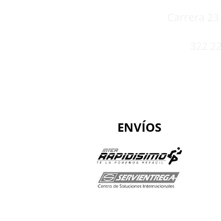
Carrera 23 
322 22
ENVÍOS