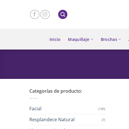
Skip
to
content
Inicio
Maquillaje
Brochas
Categorías de producto:
Facial
(140)
Resplandece Natural
(7)