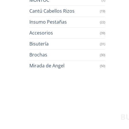
(1)
Cantú Cabellos Rizos
(19)
Insumo Pestañas
(22)
Accesorios
(39)
Bisutería
(31)
Brochas
(30)
Mirada de Angel
(50)
B