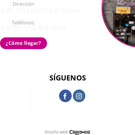
Dirección
# 35 - 14 Local 1 Edf. Zentri
Teléfonos:
0 9159 - 318 863 29 78
¿Cómo llegar?
SÍGUENOS
Diseño web