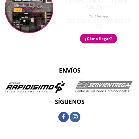
Carrera 23 # 35 - 14 Local 1
Edf. Zentri
Teléfonos:
322 220 9159 - 318 863 29
78
¿Cómo llegar?
ENVÍOS
SÍGUENOS