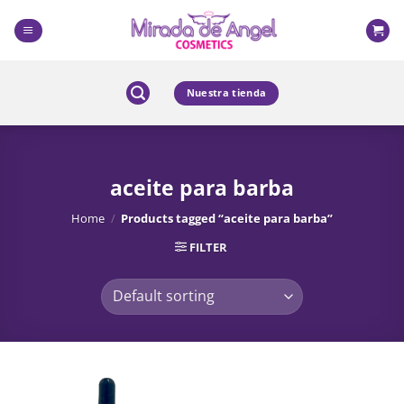
Skip
to
content
Nuestra tienda
aceite para barba
Home
/
Products tagged “aceite para barba”
FILTER