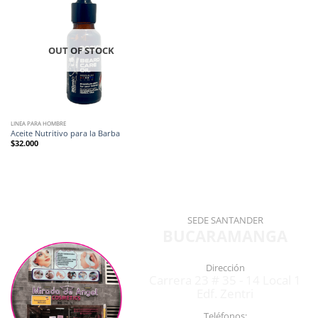
OUT OF STOCK
LINEA PARA HOMBRE
Aceite Nutritivo para la Barba
$
32.000
SEDE SANTANDER
BUCARAMANGA
Dirección
Carrera 23 # 35 - 14 Local 1
Edf. Zentri
Teléfonos: