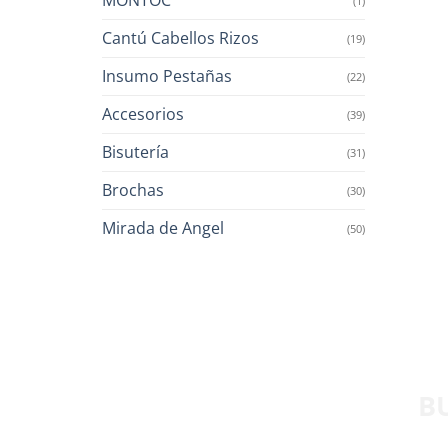
(1)
Cantú Cabellos Rizos
(19)
Insumo Pestañas
(22)
Accesorios
(39)
Bisutería
(31)
Brochas
(30)
Mirada de Angel
(50)
B