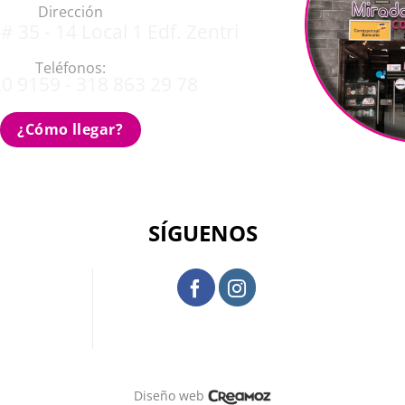
Dirección
# 35 - 14 Local 1 Edf. Zentri
Teléfonos:
0 9159 - 318 863 29 78
¿Cómo llegar?
SÍGUENOS
Diseño web