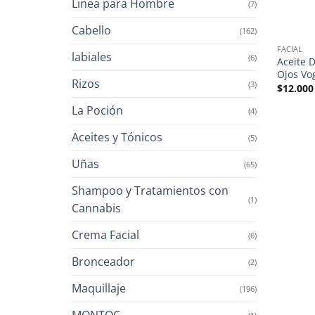
Linea para Hombre
(7)
Cabello
(162)
FACIAL
labiales
(6)
Aceite 
Ojos Vo
Rizos
(3)
$
12.000
La Poción
(4)
Aceites y Tónicos
(5)
Uñas
(65)
Shampoo y Tratamientos con
(1)
Cannabis
Crema Facial
(6)
Bronceador
(2)
Maquillaje
(196)
MONTOC