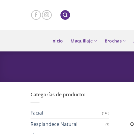
Skip
to
content
Inicio
Maquillaje
Brochas
Categorías de producto:
Facial
(140)
Resplandece Natural
O
(7)