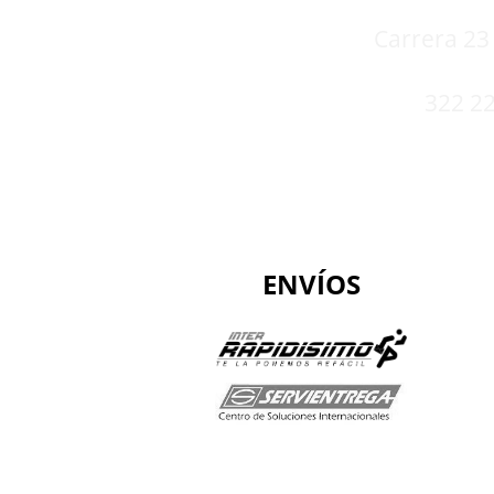
Carrera 23 
322 22
ENVÍOS