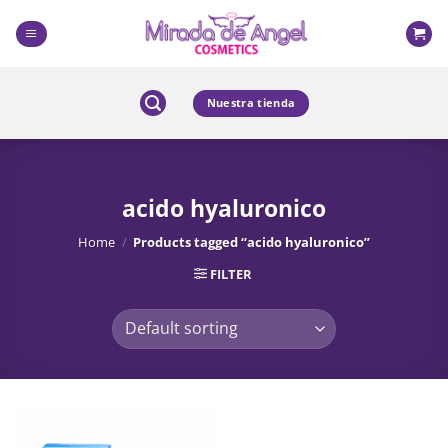
Skip
to
content
Nuestra tienda
acido hyaluronico
Home
/
Products tagged “acido hyaluronico”
FILTER