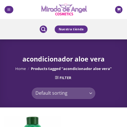
Skip
to
content
Nuestra tienda
acondicionador aloe vera
Home
/
Products tagged “acondicionador aloe vera”
FILTER