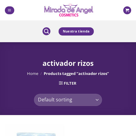
Skip
to
content
Nuestra tienda
activador rizos
Home
/
Products tagged “activador rizos”
FILTER