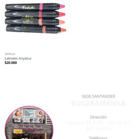
ANYELUZ
Labiales Anyeluz
$
20.000
SEDE SANTANDER
BUCARAMANGA
Dirección
Carrera 23 # 35 - 14 Local 1
Edf. Zentri
Teléfonos: