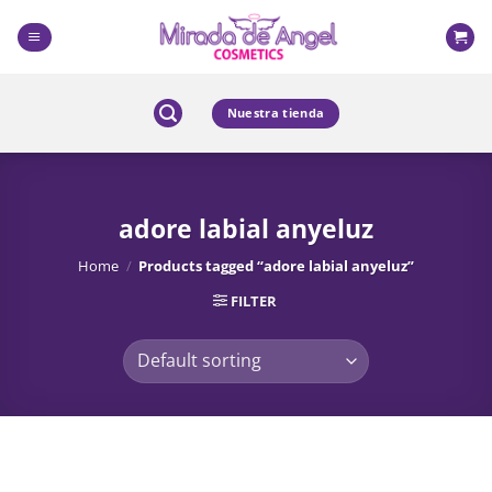
Skip
to
content
Nuestra tienda
adore labial anyeluz
Home
/
Products tagged “adore labial anyeluz”
FILTER