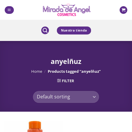
Skip
to
content
Nuestra tienda
anyelñuz
Home
/
Products tagged “anyelñuz”
FILTER