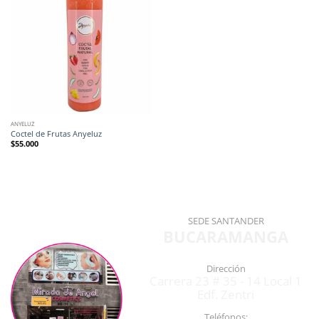
ANYELUZ
Coctel de Frutas Anyeluz
$
55.000
SEDE SANTANDER
BUCARAMANGA
Dirección
Carrera 23 # 35 - 14 Local 1
Edf. Zentri
Teléfonos: