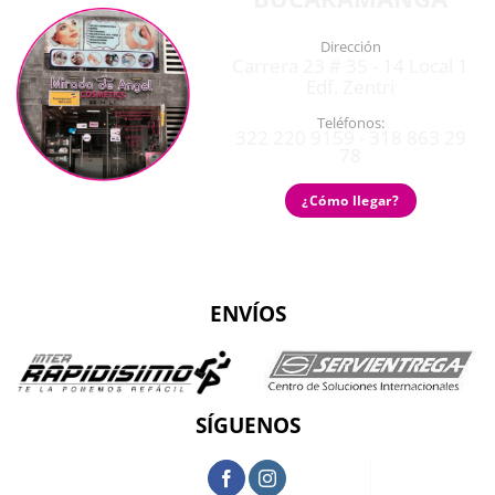
Dirección
Carrera 23 # 35 - 14 Local 1
Edf. Zentri
Teléfonos:
322 220 9159 - 318 863 29
78
¿Cómo llegar?
ENVÍOS
SÍGUENOS