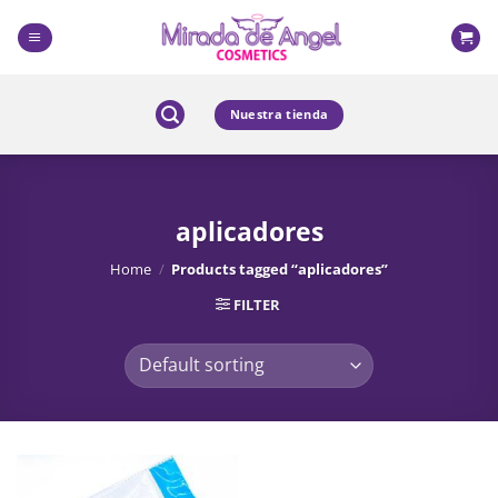
Skip
to
content
Nuestra tienda
aplicadores
Home
/
Products tagged “aplicadores”
FILTER