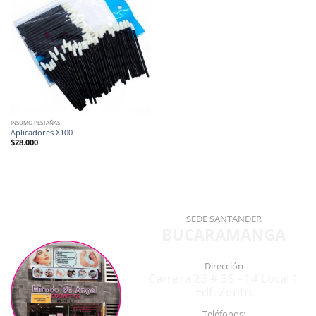
INSUMO PESTAÑAS
Aplicadores X100
$
28.000
SEDE SANTANDER
BUCARAMANGA
Dirección
Carrera 23 # 35 - 14 Local 1
Edf. Zentri
Teléfonos: