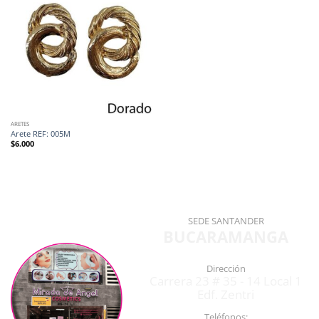
ARETES
Arete REF: 005M
$
6.000
SEDE SANTANDER
BUCARAMANGA
Dirección
Carrera 23 # 35 - 14 Local 1
Edf. Zentri
Teléfonos: