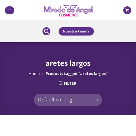
Skip
to
content
Nuestra tienda
aretes largos
Home
/
Products tagged “aretes largos”
FILTER