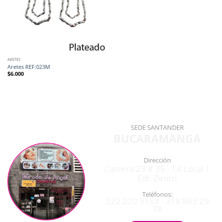
ARETES
Aretes REF:023M
$
6.000
SEDE SANTANDER
BUCARAMANGA
Dirección
Carrera 23 # 35 - 14 Local 1
Edf. Zentri
Teléfonos:
322 220 9159 - 318 863 29
78