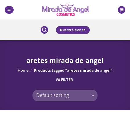
Skip
to
content
Nuestra tienda
aretes mirada de angel
Home
/
Products tagged “aretes mirada de angel”
FILTER