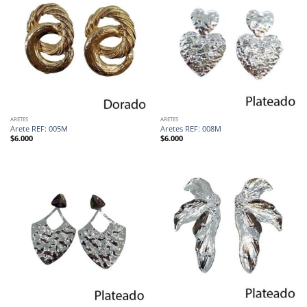
ARETES
ARETES
Arete REF: 005M
Aretes REF: 008M
$
6.000
$
6.000