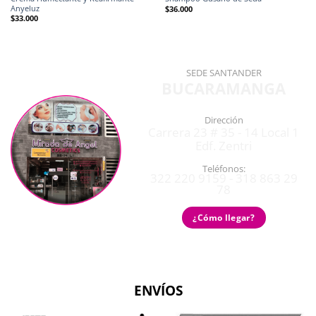
Anyeluz
$
36.000
$
33.000
SEDE SANTANDER
BUCARAMANGA
Dirección
Carrera 23 # 35 - 14 Local 1
Edf. Zentri
Teléfonos:
322 220 9159 - 318 863 29
78
¿Cómo llegar?
ENVÍOS