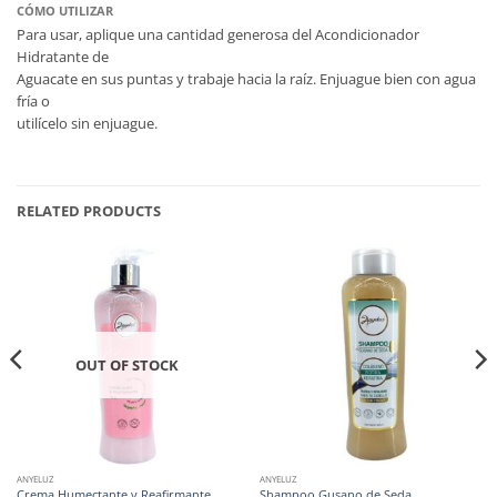
CÓMO UTILIZAR
Para usar, aplique una cantidad generosa del Acondicionador
Hidratante de
Aguacate en sus puntas y trabaje hacia la raíz. Enjuague bien con agua
fría o
utilícelo sin enjuague.
RELATED PRODUCTS
OUT OF STOCK
ANYELUZ
ANYELUZ
Crema Humectante y Reafirmante
Shampoo Gusano de Seda