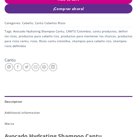
¡Comprar ahora!
Categories:
Cabello
,
Cantú Cabellos Rizos
Tags:
Avocado Hydrating Shampoo Cantu
,
CANTU Colombia
,
cantu productos
,
definir
los rizos
,
productos para cabello rizo
,
productos para mantener los churcos
,
productos
para rizos cantu
,
rizos
,
Rizos cantu colombia
,
shampoo para cabello rizo
,
shampoo
rizos definidos
Cantu
Description
Additional information
Marca
Avocado Hydrating Shampoo Cantu