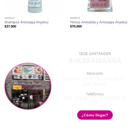
ANYELUZ
ANYELUZ
Shampoo Anticaspa Anyeluz
Tónico Anticaída y Anticaspa Anyeluz
$
37.000
$
70.000
SEDE SANTANDER
BUCARAMANGA
Dirección
Carrera 23 # 35 - 14 Local 1
Edf. Zentri
Teléfonos:
322 220 9159 - 318 863 29
78
¿Cómo llegar?