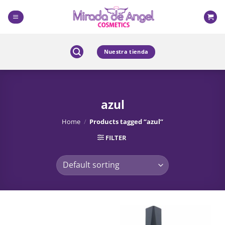
Skip
to
content
Nuestra tienda
azul
Home
/
Products tagged “azul”
FILTER