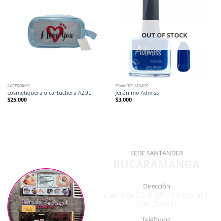
OUT OF STOCK
ACCESORIOS
ESMALTES ADMISS
cosmetiquera o cartuchera AZUL
Jerónimo Admiss
$
25.000
$
3.000
SEDE SANTANDER
BUCARAMANGA
Dirección
Carrera 23 # 35 - 14 Local 1
Edf. Zentri
Teléfonos: