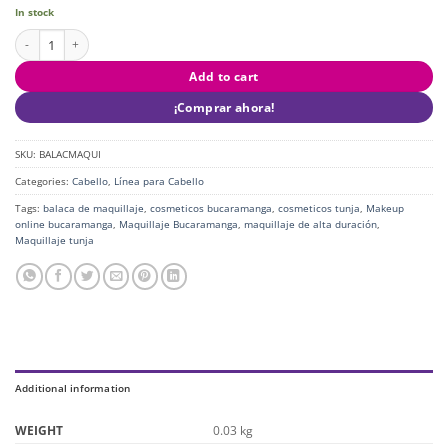
In stock
Balaca de Maquillaje quantity
Add to cart
¡Comprar ahora!
SKU:
BALACMAQUI
Categories:
Cabello
,
Línea para Cabello
Tags:
balaca de maquillaje
,
cosmeticos bucaramanga
,
cosmeticos tunja
,
Makeup
online bucaramanga
,
Maquillaje Bucaramanga
,
maquillaje de alta duración
,
Maquillaje tunja
Additional information
WEIGHT
0.03 kg