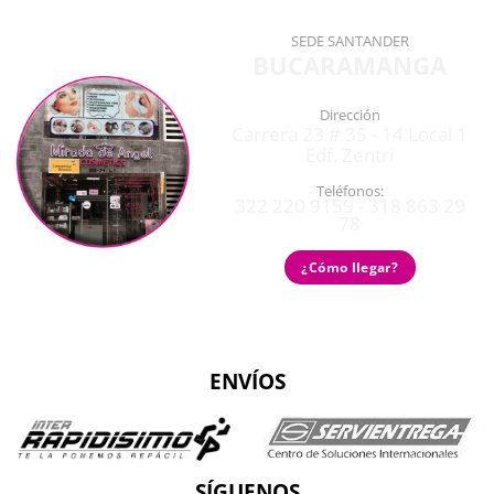
SEDE SANTANDER
BUCARAMANGA
Dirección
Carrera 23 # 35 - 14 Local 1
Edf. Zentri
Teléfonos:
322 220 9159 - 318 863 29
78
¿Cómo llegar?
ENVÍOS
SÍGUENOS