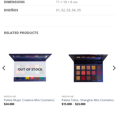
DIMENSIONS
11 × 16 × 6 cm
01, 02, 03, 04, 05
DISEÑOS
RELATED PRODUCTS
OUT OF STOCK
MAQUILLAJE
MAQUILLAJE
Paleta Mujer Creativa Miis Cosmetics
Paleta Tokio- Shanghai Miis Cosmetics
$
34.000
$
15.000
–
$
23.000