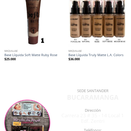
MAQUILLAJE
MAQUILLAJE
Base Líquida Soft Matte Ruby Rose
Base Líquida Truly Matte L.A. Colors
$
25.000
$
36.000
SEDE SANTANDER
BUCARAMANGA
Dirección
Carrera 23 # 35 - 14 Local 1
Edf. Zentri
Teléfonos: